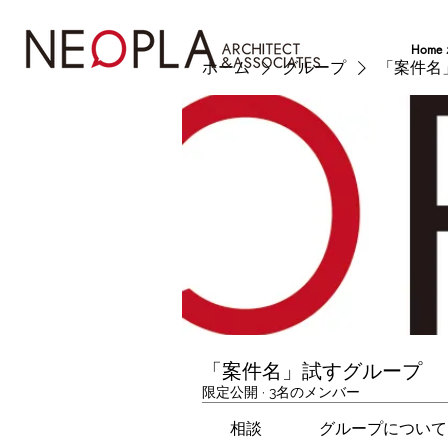
Home
ホーム
グループ
「案件名
「案件名」試すグループ
限定公開
·
3名のメンバー
相談
グループについて