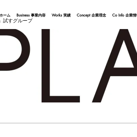
 ホーム
Business 事業内容
Works 実績
Concept 企業理念
Co Info 企業
」試すグループ