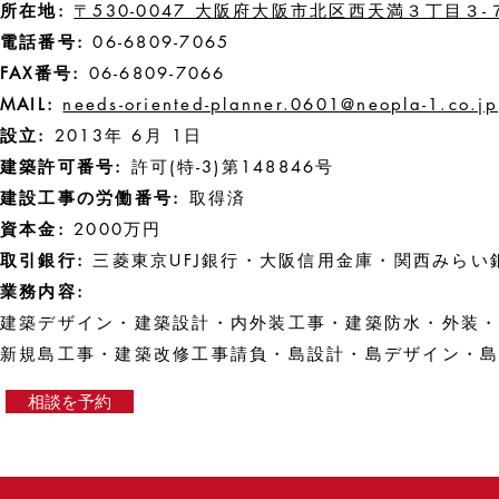
所在地
:
〒530-0047 大阪府大阪市北区西天満３丁目３-
電話番号
:
06-6809-7065
FAX番号
:
06-6809-7066
MAIL
:
needs-oriented-planner.0601@neopla-1.co.jp
設立
:
2013年 6月 1日
建築許可番号
:
許可(特-3)第148846号
建設工事の労働番号:
取得済
資本金
:
20
00万円
取引銀行
:
三菱東京UFJ銀行・大阪信用金庫・関西みらい
業務内容
:
建築デザイン・建築設計・内外装工事・建築防水・外装
新規島工事・建築改修工事請負・島設計・島デザイン・
相談を予約