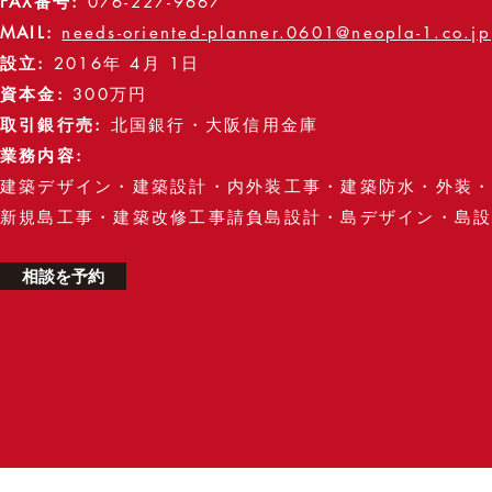
FAX番号
:
076-227-9667
MAIL
:
needs-oriented-planner.0601@neopla-1.co.jp
設立
:
2016年 4月 1日
資本金
:
3
00万円
取引銀行売
:
北国銀行・大阪信用金庫
業務内容
:
建築デザイン・
建築設計・内外装工事・
建築防水・外装
新規島工事・建築改修工事請負
島設計・島デザイン・
島
相談を予約
Design・Construction・Inte