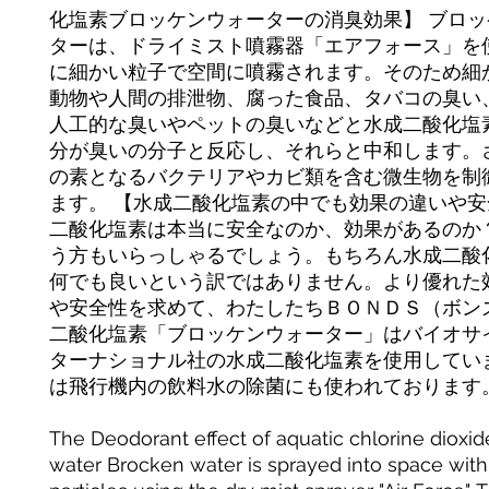
化塩素ブロッケンウォーターの消臭効果】 ブロ
ターは、ドライミスト噴霧器「エアフォース」を
に細かい粒子で空間に噴霧されます。そのため細
動物や人間の排泄物、腐った食品、タバコの臭い
人工的な臭いやペットの臭いなどと水成二酸化塩
分が臭いの分子と反応し、それらと中和します。
の素となるバクテリアやカビ類を含む微生物を制
ます。 【水成二酸化塩素の中でも効果の違いや安
二酸化塩素は本当に安全なのか、効果があるのか
う方もいらっしゃるでしょう。もちろん水成二酸
何でも良いという訳ではありません。より優れた
や安全性を求めて、わたしたちＢＯＮＤＳ（ボン
二酸化塩素「ブロッケンウォーター」はバイオサ
ターナショナル社の水成二酸化塩素を使用してい
は飛行機内の飲料水の除菌にも使われております
The Deodorant effect of aquatic chlorine dioxi
water Brocken water is sprayed into space with 