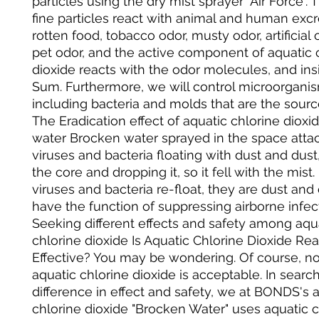
particles using the dry mist sprayer "Air Force". 
fine particles react with animal and human exc
rotten food, tobacco odor, musty odor, artificial
pet odor, and the active component of aquatic 
dioxide reacts with the odor molecules, and ins
Sum. Furthermore, we will control microorgani
including bacteria and molds that are the sourc
The Eradication effect of aquatic chlorine diox
water Brocken water sprayed in the space atta
viruses and bacteria floating with dust and dust
the core and dropping it, so it fell with the mist.
viruses and bacteria re-float, they are dust and 
have the function of suppressing airborne infec
Seeking different effects and safety among aqu
chlorine dioxide Is Aquatic Chlorine Dioxide Rea
Effective? You may be wondering. Of course, not
aquatic chlorine dioxide is acceptable. In search
difference in effect and safety, we at BONDS's 
chlorine dioxide "Brocken Water" uses aquatic c